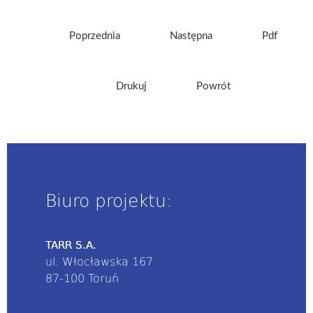
Poprzednia
Następna
Pdf
Drukuj
Powrót
Biuro projektu:
TARR S.A.
ul. Włocławska 167
87-100 Toruń