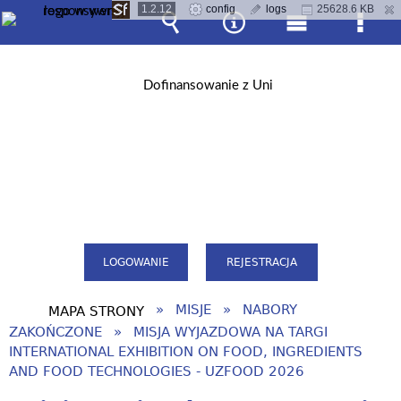
1.2.12
config
logs
25628.6 KB
Wyszukiwarka
Narzędzia
Menu
Men
główne
szcz
LOGOWANIE
REJESTRACJA
MISJE
NABORY
MAPA STRONY
ZAKOŃCZONE
MISJA WYJAZDOWA NA TARGI
INTERNATIONAL EXHIBITION ON FOOD, INGREDIENTS
AND FOOD TECHNOLOGIES - UZFOOD 2026