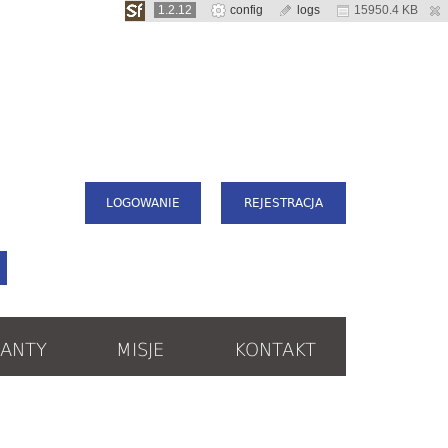
1.2.12
config
logs
15950.4 KB
LOGOWANIE
REJESTRACJA
ANTY
MISJE
KONTAKT