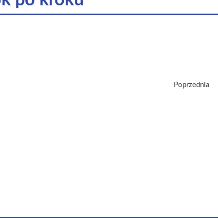
k po kroku
Poprzednia