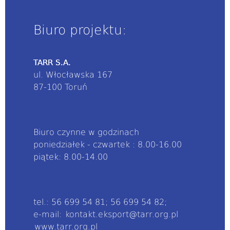
Biuro projektu:
TARR S.A.
ul. Włocławska 167
87-100 Toruń
Biuro czynne w godzinach
poniedziałek - czwartek : 8.00-16.00
piątek: 8.00-14.00
tel.: 56 699 54 81; 56 699 54 82;
e-mail:
kontakt.eksport@tarr.org.pl
www.tarr.org.pl